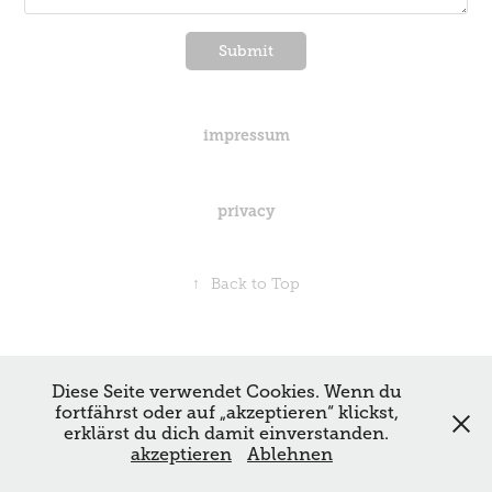
Submit
impressum
privacy
↑
Back to Top
Diese Seite verwendet Cookies. Wenn du
fortfährst oder auf „akzeptieren“ klickst,
Copyright 2021 | Chantal Soland | Powered by
Adobe Portfolio
erklärst du dich damit einverstanden.
akzeptieren
Ablehnen